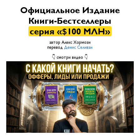
Официальное Издание
Книги-Бестселлеры
серия «$100 МЛН
»
автор Алекс Хормози
перевод
Денис Селиван
👇 смотри видео 👇
Загрузить видео